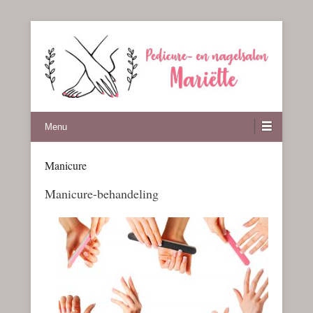
Pedicure en nagelsalon Mariette
Menu
Manicure
Geplaatst op
oktober 4, 2018
Door
mariette
Manicure-behandeling