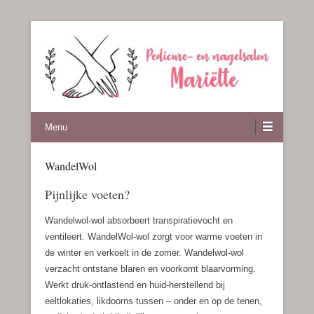
Pedicure en nagelsalon Mariette
Menu
WandelWol
Geplaatst op
juli 2, 2019
Door
Mariëtte Klok
Pijnlijke voeten?
Wandelwol-wol absorbeert transpiratievocht en
ventileert. WandelWol-wol zorgt voor warme voeten in
de winter en verkoelt in de zomer. Wandelwol-wol
verzacht ontstane blaren en voorkomt blaarvorming.
Werkt druk-ontlastend en huid-herstellend bij
eeltlokaties, likdoorns tussen – onder en op de tenen,